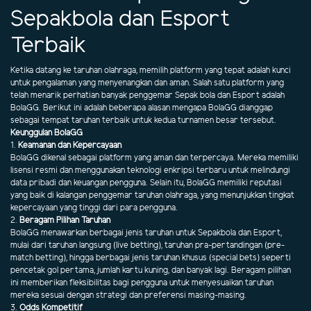
Sepakbola dan Esport
Terbaik
Ketika datang ke taruhan olahraga, memilih platform yang tepat adalah kunci
untuk pengalaman yang menyenangkan dan aman. Salah satu platform yang
telah menarik perhatian banyak penggemar Sepak bola dan Esport adalah
BolaGG. Berikut ini adalah beberapa alasan mengapa BolaGG dianggap
sebagai tempat taruhan terbaik untuk kedua turnamen besar tersebut.
Keunggulan BolaGG
1.
Keamanan dan Kepercayaan
BolaGG dikenal sebagai platform yang aman dan terpercaya. Mereka memiliki
lisensi resmi dan menggunakan teknologi enkripsi terbaru untuk melindungi
data pribadi dan keuangan pengguna. Selain itu, BolaGG memiliki reputasi
yang baik di kalangan penggemar taruhan olahraga, yang menunjukkan tingkat
kepercayaan yang tinggi dari para pengguna.
2.
Beragam Pilihan Taruhan
BolaGG menawarkan berbagai jenis taruhan untuk Sepakbola dan Esport,
mulai dari taruhan langsung (live betting), taruhan pra-pertandingan (pre-
match betting), hingga berbagai jenis taruhan khusus (special bets) seperti
pencetak gol pertama, jumlah kartu kuning, dan banyak lagi. Beragam pilihan
ini memberikan fleksibilitas bagi pengguna untuk menyesuaikan taruhan
mereka sesuai dengan strategi dan preferensi masing-masing.
3.
Odds Kompetitif