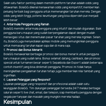
Salah satu faktor penting dalam memilih platform taruhan adalah odds yang
ditawarkan. BolaGG dikenal menawarkan odds yang kompetitif, memberikan
peluang terbaik bagi pengguna untuk memenangkan taruhan mereka. Dengan
odds yang lebih tinggi, potensi keuntungan yang bisa diperoleh pun menjadi
lebih besar.
4.
Antarmuka Pengguna yang Ramah
BolaGG memiliki antarmuka pengguna yang intuitif dan mudah digunakan. Baik
pengguna baru maupun yang sudah berpengalaman dapat dengan mudah
menavigasi situs dan menemukan pasar taruhan yang mereka inginkan. Selain
itu, BolaGG juga menyediakan aplikasi mobile yang memungkinkan pengguna
untuk memasang taruhan kapan saja dan di mana saja.
5.
Promosi dan Bonus Menarik
BolaGG menawarkan berbagai promosi dan bonus menarik untuk pengguna
baru maupun yang sudah lama. Bonus selamat datang, cashback, dan promosi
spesial untuk turnamen besar seperti Sepakbola dan Esport adalah beberapa
contoh insentif yang bisa dinikmati pengguna. Promosi ini tidak hanya
meningkatkan pengalaman taruhan tetapi juga memberikan nilai tambah yang
signifikan.
6.
Layanan Pelanggan yang Responsif
Layanan pelanggan yang responsif dan profesional adalah salah satu
keunggulan BolaGG. Tim dukungan pelanggan tersedia 24/7 melalui berbagai
saluran seperti live chat, email, dan telepon, siap membantu pengguna dengan
segala pertanyaan dan masalah yang mungkin mereka hadapi.
Kesimpulan