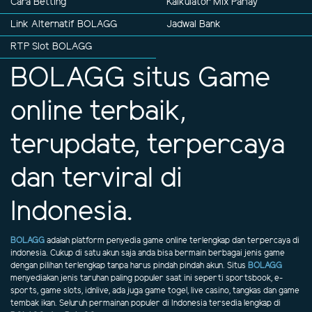
Cara Betting
Kalkulator Mix Parlay
Link Alternatif BOLAGG
Jadwal Bank
RTP Slot BOLAGG
BOLAGG situs Game
online terbaik,
terupdate, terpercaya
dan terviral di
Indonesia.
BOLAGG
adalah platform penyedia game online terlengkap dan terpercaya di
indonesia. Cukup di satu akun saja anda bisa bermain berbagai jenis game
dengan pilihan terlengkap tanpa harus pindah pindah akun. Situs
BOLAGG
menyediakan jenis taruhan paling populer saat ini seperti sportsbook, e-
sports, game slots, idnlive, ada juga game togel, live casino, tangkas dan game
tembak ikan. Seluruh permainan populer di Indonesia tersedia lengkap di