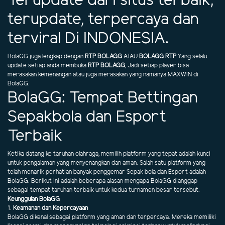
Terupdate dari situs terbaik,
terupdate, terpercaya dan
terviral Di INDONESIA.
BolaGG juga lengkap dengan
RTP BOLAGG
ATAU
BOLAGG RTP
Yang selalu
update setiap anda membuka
RTP BOLAGG
, Jadi setiap player bisa
merasakan kemenangan atau juga merasakan yang namanya MAXWIN di
BolaGG.
BolaGG: Tempat Bettingan
Sepakbola dan Esport
Terbaik
Ketika datang ke taruhan olahraga, memilih platform yang tepat adalah kunci
untuk pengalaman yang menyenangkan dan aman. Salah satu platform yang
telah menarik perhatian banyak penggemar Sepak bola dan Esport adalah
BolaGG. Berikut ini adalah beberapa alasan mengapa BolaGG dianggap
sebagai tempat taruhan terbaik untuk kedua turnamen besar tersebut.
Keunggulan BolaGG
1.
Keamanan dan Kepercayaan
BolaGG dikenal sebagai platform yang aman dan terpercaya. Mereka memiliki