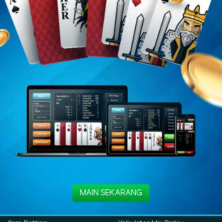
MAIN SEKARANG