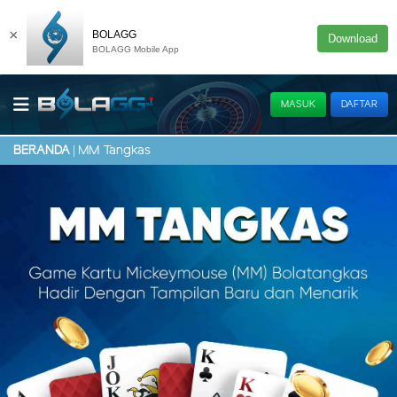
×
BOLAGG
Download
BOLAGG Mobile App
MASUK
DAFTAR
MM Tangkas
BERANDA